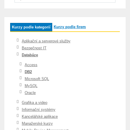
Kurzy podle firem
Kurzy podle kategorií
Aplikační a serverové služby
Bezpečnost IT
Databáze
Access
DB2
Microsoft SQL
MySQL
Oracle
Grafika a video
Informační systémy
Kancelářské aplikace
Manažerské kurzy