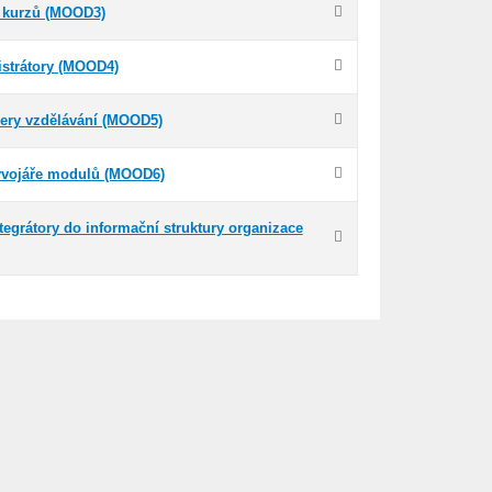
y kurzů (MOOD3)
istrátory (MOOD4)
ery vzdělávání (MOOD5)
vývojáře modulů (MOOD6)
tegrátory do informační struktury organizace