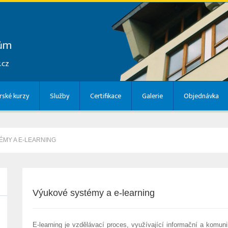
lům
.cz
ské kurzy
Služby
Certifikace
Galerie
Objednávka
ÉMY A E-LEARNING
Výukové systémy a e-learning
E-learning je vzdělávací proces, využívající informační a komunik