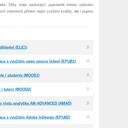
a. Díky stále narůstající popularitě tohoto způsobu
 vlastností přinést nejen zvýšení kvality, ale i úsporu
dělávání (ELE1)
kace s využitím open source řešení (EPUB1)
ele / studenty (MOOD1)
 / tutory (MOOD2)
ího růstu analytika AM ADVANCED (AMAD)
kace s využitím Adobe InDesign (EPUB2)