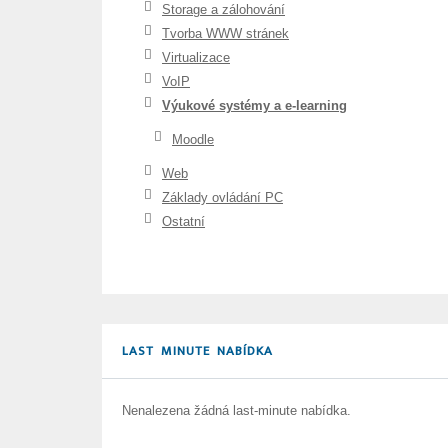
Storage a zálohování
Tvorba WWW stránek
Virtualizace
VoIP
Výukové systémy a e-learning
Moodle
Web
Základy ovládání PC
Ostatní
LAST MINUTE NABÍDKA
Nenalezena žádná last-minute nabídka.