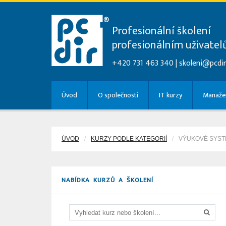
Profesionální školení
profesionálním uživate
+420 731 463 340 |
skoleni@pcdir
Úvod
O společnosti
IT kurzy
Manažer
ÚVOD
KURZY PODLE KATEGORIÍ
VÝUKOVÉ SYST
NABÍDKA KURZŮ A ŠKOLENÍ