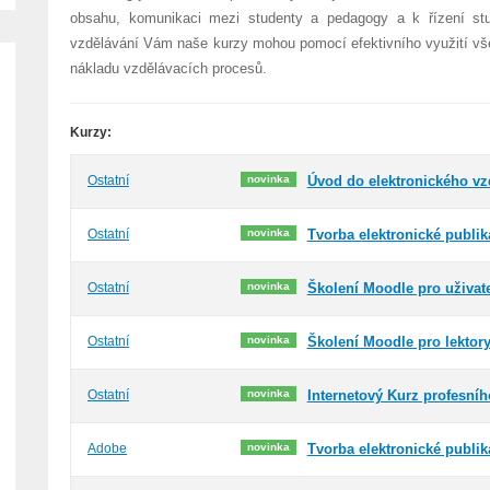
obsahu, komunikaci mezi studenty a pedagogy a k řízení studi
vzdělávání Vám naše kurzy mohou pomocí efektivního využití všech
nákladu vzdělávacích procesů.
Kurzy:
novinka
Ostatní
Úvod do elektronického vz
novinka
Ostatní
Tvorba elektronické publi
novinka
Ostatní
Školení Moodle pro uživat
novinka
Ostatní
Školení Moodle pro lektory
novinka
Ostatní
Internetový Kurz profesn
novinka
Adobe
Tvorba elektronické publi