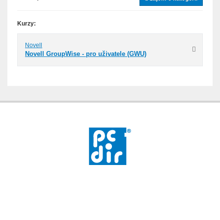
Kurzy:
Novell
Novell GroupWise - pro uživatele (GWU)