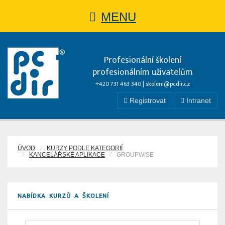
MENU
Profesionální školení
profesionálním uživatelům
+420 731 463 340 |
skoleni@pcdir.cz
Registrovat
Intranet
ÚVOD
KURZY PODLE KATEGORIÍ
KANCELÁŘSKÉ APLIKACE
GROUPWISE
NABÍDKA KURZŮ A ŠKOLENÍ