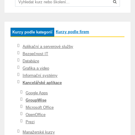
Kurzy podle firem
Kurzy podle kategorií
Aplikační a serverové služby
Bezpečnost IT
Databáze
Grafika a video
Informační systémy
Kancelářské aplikace
Google Apps
GroupWise
Microsoft Office
OpenOffice
Prezi
Manažerské kurzy