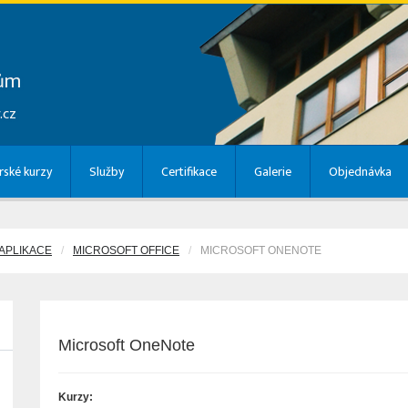
lům
.cz
ské kurzy
Služby
Certifikace
Galerie
Objednávka
APLIKACE
MICROSOFT OFFICE
MICROSOFT ONENOTE
Microsoft OneNote
Kurzy: