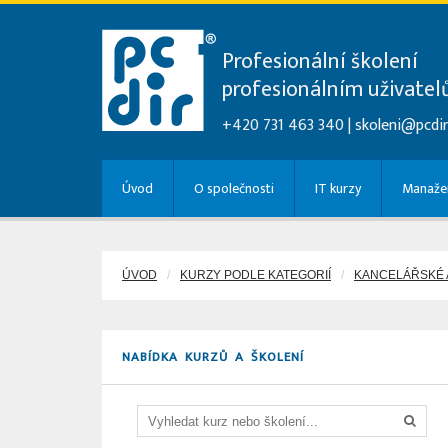
Profesionální školení
profesionálním uživate
+420 731 463 340 |
skoleni@pcdir
Úvod
O společnosti
IT kurzy
Manažer
ÚVOD
KURZY PODLE KATEGORIÍ
KANCELÁŘSKÉ 
NABÍDKA KURZŮ A ŠKOLENÍ