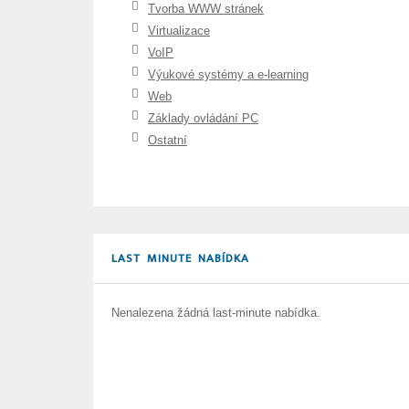
Tvorba WWW stránek
Virtualizace
VoIP
Výukové systémy a e-learning
Web
Základy ovládání PC
Ostatní
LAST MINUTE NABÍDKA
Nenalezena žádná last-minute nabídka.