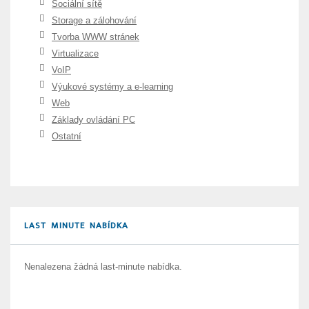
Sociální sítě
Storage a zálohování
Tvorba WWW stránek
Virtualizace
VoIP
Výukové systémy a e-learning
Web
Základy ovládání PC
Ostatní
LAST MINUTE NABÍDKA
Nenalezena žádná last-minute nabídka.