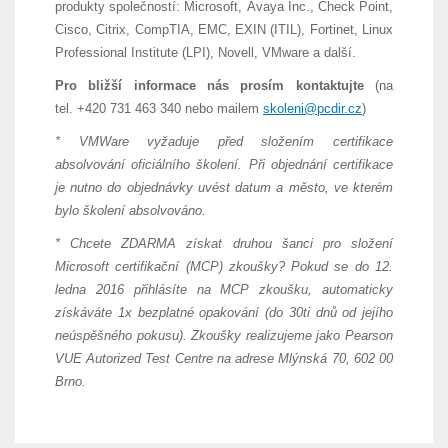
produkty společností: Microsoft, Avaya Inc., Check Point,
Cisco, Citrix, CompTIA, EMC, EXIN (ITIL), Fortinet, Linux
Professional Institute (LPI), Novell, VMware a další.
Pro bližší informace nás prosím kontaktujte
(na
tel. +420 731 463 340 nebo mailem
skoleni@pcdir.cz
)
* VMWare vyžaduje před složením certifikace
absolvování oficiálního školení. Při objednání certifikace
je nutno do objednávky uvést datum a město, ve kterém
bylo školení absolvováno.
* Chcete ZDARMA získat druhou šanci pro složení
Microsoft certifikační (MCP) zkoušky? Pokud se do 12.
ledna 2016 přihlásíte na MCP zkoušku, automaticky
získáváte 1x bezplatné opakování (do 30ti dnů od jejího
neúspěšného pokusu). Zkoušky realizujeme jako Pearson
VUE Autorized Test Centre na adrese Mlýnská 70, 602 00
Brno.