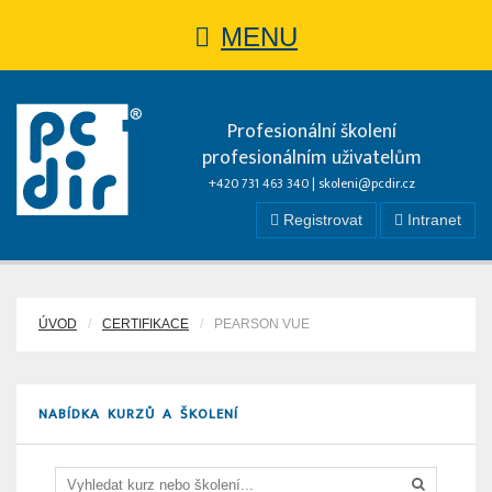
MENU
Profesionální školení
profesionálním uživatelům
+420 731 463 340 |
skoleni@pcdir.cz
Registrovat
Intranet
ÚVOD
CERTIFIKACE
PEARSON VUE
NABÍDKA KURZŮ A ŠKOLENÍ