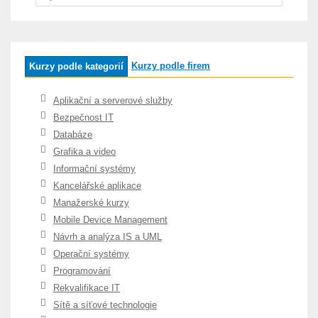
Kurzy podle firem
Kurzy podle kategorií
Aplikační a serverové služby
Bezpečnost IT
Databáze
Grafika a video
Informační systémy
Kancelářské aplikace
Manažerské kurzy
Mobile Device Management
Návrh a analýza IS a UML
Operační systémy
Programování
Rekvalifikace IT
Sítě a síťové technologie