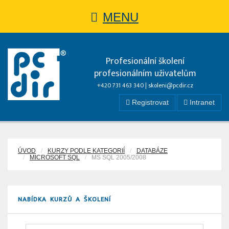
MENU
Profesionální školení
profesionálním uživatelům
+420 731 463 340 |
skoleni@pcdir.cz
Registrovat
Intranet
ÚVOD
KURZY PODLE KATEGORIÍ
DATABÁZE
MICROSOFT SQL
MS SQL 2005/2008
NABÍDKA KURZŮ A ŠKOLENÍ