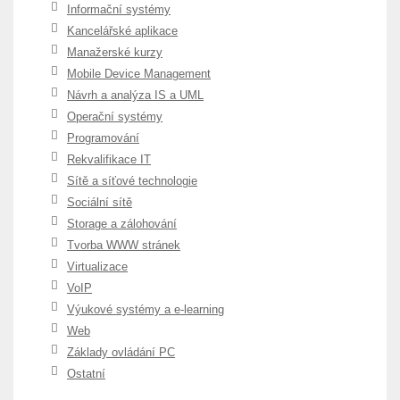
Informační systémy
Kancelářské aplikace
Manažerské kurzy
Mobile Device Management
Návrh a analýza IS a UML
Operační systémy
Programování
Rekvalifikace IT
Sítě a síťové technologie
Sociální sítě
Storage a zálohování
Tvorba WWW stránek
Virtualizace
VoIP
Výukové systémy a e-learning
Web
Základy ovládání PC
Ostatní