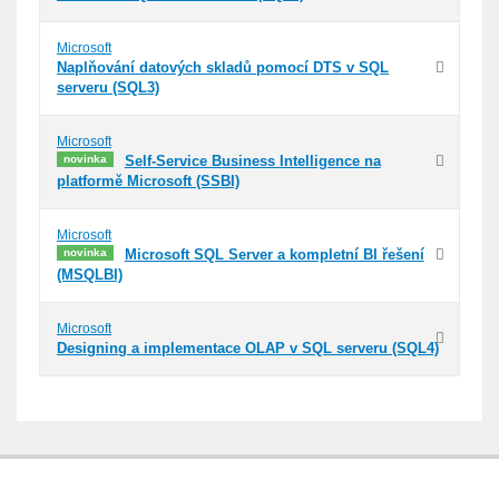
Microsoft
Naplňování datových skladů pomocí DTS v SQL
serveru (SQL3)
Microsoft
novinka
Self-Service Business Intelligence na
platformě Microsoft (SSBI)
Microsoft
novinka
Microsoft SQL Server a kompletní BI řešení
(MSQLBI)
Microsoft
Designing a implementace OLAP v SQL serveru (SQL4)