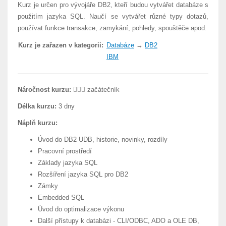
Kurz je určen pro vývojáře DB2, kteří budou vytvářet databáze s
použitím jazyka SQL. Naučí se vytvářet různé typy dotazů,
používat funkce transakce, zamykání, pohledy, spouštěče apod.
Kurz je zařazen v kategorii:
Databáze
→
DB2
IBM
Náročnost kurzu:
začátečník
Délka kurzu:
3 dny
Náplň kurzu:
Úvod do DB2 UDB, historie, novinky, rozdíly
Pracovní prostředí
Základy jazyka SQL
Rozšíření jazyka SQL pro DB2
Zámky
Embedded SQL
Úvod do optimalizace výkonu
Další přístupy k databázi - CLI/ODBC, ADO a OLE DB,