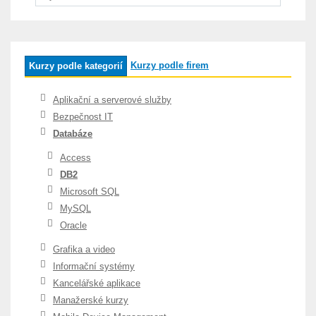
Kurzy podle firem
Kurzy podle kategorií
Aplikační a serverové služby
Bezpečnost IT
Databáze
Access
DB2
Microsoft SQL
MySQL
Oracle
Grafika a video
Informační systémy
Kancelářské aplikace
Manažerské kurzy