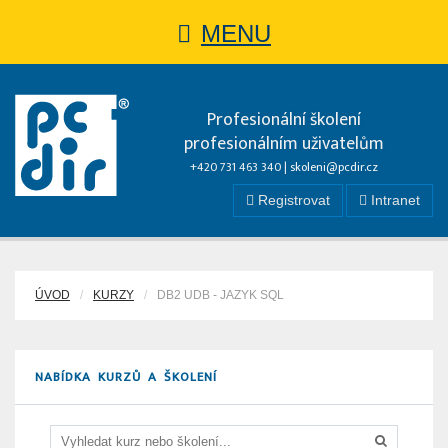
MENU
Profesionální školení
profesionálním uživatelům
+420 731 463 340 |
skoleni@pcdir.cz
Registrovat
Intranet
ÚVOD
KURZY
DB2 UDB - JAZYK SQL
NABÍDKA KURZŮ A ŠKOLENÍ