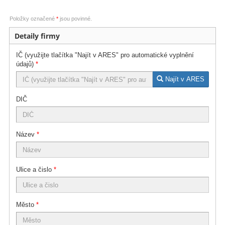
Položky označené
*
jsou povinné.
Detaily firmy
IČ (využijte tlačítka "Najít v ARES" pro automatické vyplnění
údajů)
*
Najít v ARES
DIČ
Název
*
Ulice a čislo
*
Město
*